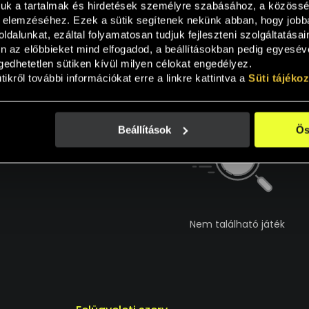
 játék
uk a tartalmak és hirdetések személyre szabásához, a közösségi
 elemzéséhez. Ezek a sütik segítenek nekünk abban, hogy jobb
ldalunkat, ezáltal folyamatosan tudjuk fejleszteni szolgáltatásai
n az előbbieket mind elfogadod, a beállításokban pedig egyesével
edhetetlen sütiken kívül milyen célokat engedélyez.
ikről további információkat erre a linkre kattintva a 
Süti tájéko
Beállítások
Ös
Nem található játék