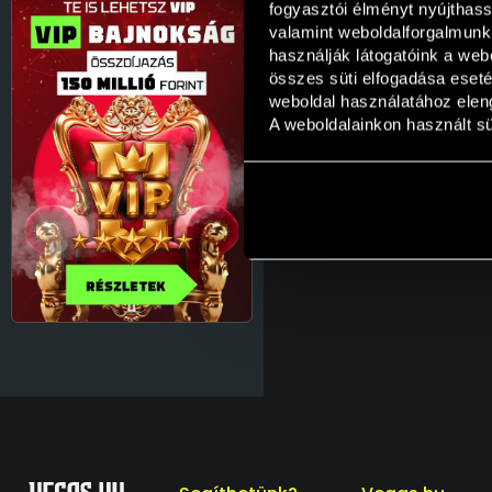
Minden kaszinó
fogyasztói élményt nyújthass
valamint weboldalforgalmunk
használják látogatóink a webo
összes süti elfogadása eseté
weboldal használatához eleng
A weboldalainkon használt süt