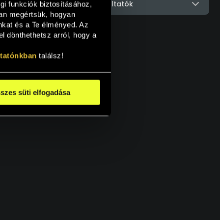
Szolgáltatók
 funkciók biztosításához, 
an megértsük, hogyan 
nkat és a Te élményed. Az 
 dönthethetsz arról, hogy a 
ztatónkban
 találsz!
szes süti elfogadása