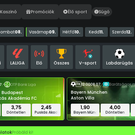
Kaszinó
Promóciók
Élő sport
Súgó