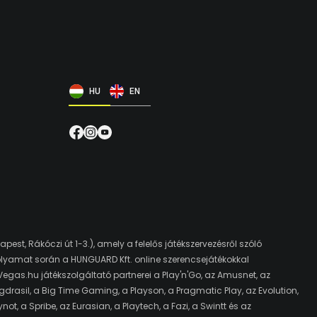
HU
EN
st, Rákóczi út 1-3.), amely a felelős játékszervezésről szóló
folyamat során a HUNGUARD Kft. online szerencsejátékokkal
egas.hu játékszolgáltató partnerei a Play'n'Go, az Amusnet, az
Yggdrasil, a Big Time Gaming, a Playson, a Pragmatic Play, az Evolution,
t, a Spribe, az Eurasian, a Playtech, a Fazi, a Swintt és az