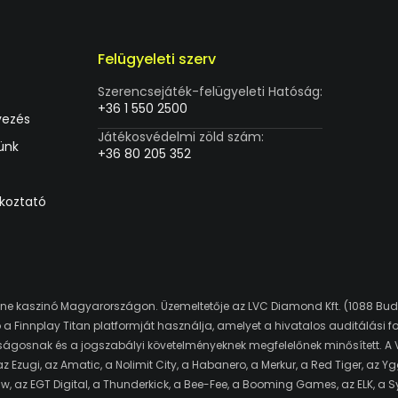
Felügyeleti szerv
Szerencsejáték-felügyeleti Hatóság:
+36 1 550 2500
vezés
Játékosvédelmi zöld szám:
ünk
+36 80 205 352
ékoztató
ne kaszinó Magyarországon. Üzemeltetője az LVC Diamond Kft. (1088 Budape
 a Finnplay Titan platformját használja, amelyet a hivatalos auditálási 
ságosnak és a jogszabályi követelményeknek megfelelőnek minősített. A V
az Ezugi, az Amatic, a Nolimit City, a Habanero, a Merkur, a Red Tiger, az 
 az EGT Digital, a Thunderkick, a Bee-Fee, a Booming Games, az ELK, a Syno