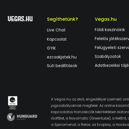
Segíthetünk?
Vegas.hu
Földi kaszinóink
Live Chat
Felelős játékszer
Kapcsolat
Felügyeleti szerv
GYIK
Szabályzatok
ezcsakjatek.hu
Adatkezelési táj
Süti beállítások
A Vegas.hu az első, engedéllyel üzemelő onli
jogszabályoknak megfelel. Az online kaszinó
kapcsolatos tranzakciók tekintetében bizton
iSoftBet, a Novomatic (Greentube), a NetEnt, 
a Spinomenal, a Relax, az Evoplay, a Hacksaw,