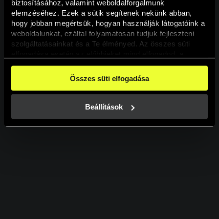
biztosításához, valamint weboldalforgalmunk 
elemzéséhez. Ezek a sütik segítenek nekünk abban, 
INGYENES PRÓBAJÁTÉK
hogy jobban megértsük, hogyan használják látogatóink a 
weboldalunkat, ezáltal folyamatosan tudjuk fejleszteni 
szolgáltatásainkat és a Te élményed. Az összes süti 
elfogadása esetén az előbbieket mind elfogadod, a 
beállításokban pedig egyesével dönthethetsz arról, hogy 
a weboldal használatához elengedhetetlen sütiken kívül 
Összes süti elfogadása
milyen célokat engedélyez.
A weboldalainkon használt sütikről további információkat 
erre a linkre kattintva a 
Süti tájékoztatónkban
 találsz!
Beállítások