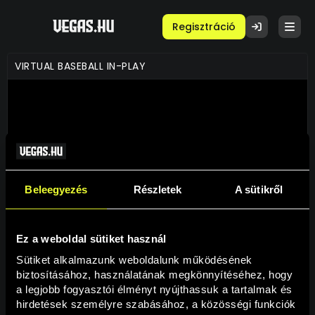
Regisztráció
VIRTUAL BASEBALL IN-PLAY
Beleegyezés
Részletek
A sütikről
Ez a weboldal sütiket használ
JÁTÉKINFORMÁCIÓ
Sütiket alkalmazunk weboldalunk működésének 
biztosításához, használatának megkönnyítéséhez, hogy 
a legjobb fogyasztói élményt nyújthassuk a tartalmak és 
VALÓDI TÉTES JÁTÉK
hirdetések személyre szabásához, a közösségi funkciók 