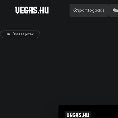
Sportfogadás
Összes játék