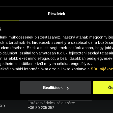
Részletek
VALÓDI TÉTES JÁTÉK
ál
lunk működésének biztosításához, használatának megkönnyítésé
uk a tartalmak és hirdetések személyre szabásához, a közösségi
INGYENES PRÓBAJÁTÉK
 elemzéséhez. Ezek a sütik segítenek nekünk abban, hogy jobb
ldalunkat, ezáltal folyamatosan tudjuk fejleszteni szolgáltatásai
n az előbbieket mind elfogadod, a beállításokban pedig egyesével
edhetetlen sütiken kívül milyen célokat engedélyez.
ikről további információkat erre a linkre kattintva a 
Süti tájéko
Felügyeleti szerv
Beállítások
Ös
Szerencsejáték-felügyeleti Hatóság:
+36 1 550 2500
vezés
Játékosvédelmi zöld szám:
ünk
+36 80 205 352