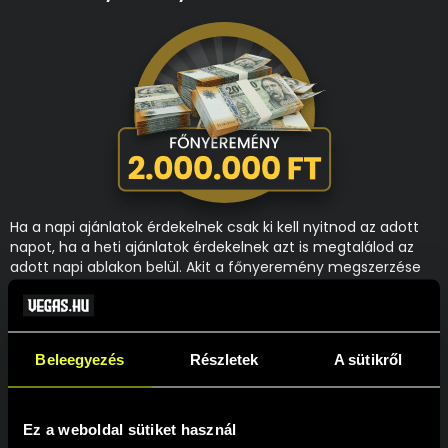
Ha a napi ajánlatok érdekelnek csak ki kell nyitnod az adott
napot, ha a heti ajánlatok érdekelnek azt is megtalálod az
adott napi ablakon belül. Akit a főnyeremény megszerzése
mozgat meg leginkább, annak nincs más dolga, mint egy
érvényes fogadást tenni az adventi oddsok valamelyikére
mind a négy szakaszban. Így akár Te is lehetsz az, aki 2 000
000 Ft-al lesz gazdagabb 2025-re.
Beleegyezés
Részletek
A sütikről
A nyereményjátékban való részvételhez a felhasználói
fiókodban a személyes profiloldalon hozzájárulást kell adnod,
Ez a weboldal sütiket használ
hogy részt kívánsz venni a promóciókban!