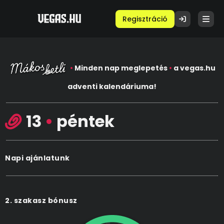
Regisztráció
•
Minden nap meglepetés
•
a vegas.hu
adventi kalendáriuma!
13
•
péntek
Napi ajánlatunk
2. szakasz bónusz