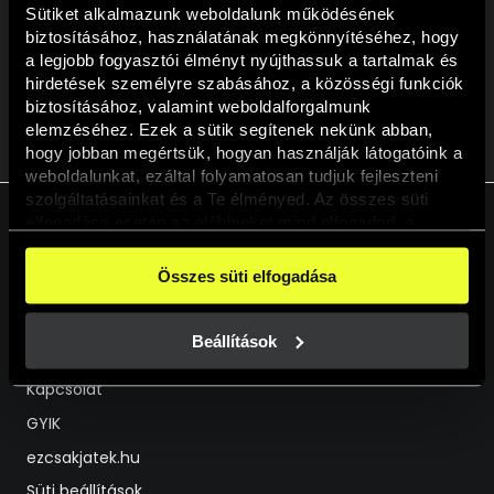
Sütiket alkalmazunk weboldalunk működésének 
Részvételi feltételek
biztosításához, használatának megkönnyítéséhez, hogy 
a legjobb fogyasztói élményt nyújthassuk a tartalmak és 
hirdetések személyre szabásához, a közösségi funkciók 
biztosításához, valamint weboldalforgalmunk 
VISSZA A KALENDÁRIUMHOZ
elemzéséhez. Ezek a sütik segítenek nekünk abban, 
hogy jobban megértsük, hogyan használják látogatóink a 
weboldalunkat, ezáltal folyamatosan tudjuk fejleszteni 
szolgáltatásainkat és a Te élményed. Az összes süti 
elfogadása esetén az előbbieket mind elfogadod, a 
beállításokban pedig egyesével dönthethetsz arról, hogy 
a weboldal használatához elengedhetetlen sütiken kívül 
HU
EN
Összes süti elfogadása
milyen célokat engedélyez.
Segíthetünk?
A weboldalainkon használt sütikről további információkat 
erre a linkre kattintva a 
Süti tájékoztatónkban
 találsz!
Beállítások
Live Chat
Kapcsolat
GYIK
ezcsakjatek.hu
Süti beállítások