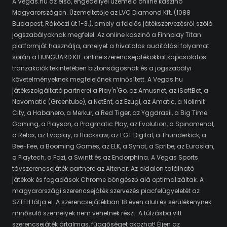
A Vegas.hu az első, engedéllyel üzemelő online kaszinó
Magyarországon. Üzemeltetője az LVC Diamond Kft. (1088
Budapest, Rákóczi út 1-3.), amely a felelős játékszervezésről szóló
jogszabályoknak megfelel. Az online kaszinó a Finnplay Titan
platformját használja, amelyet a hivatalos auditálási folyamat
során a HUNGUARD Kft. online szerencsejátékokkal kapcsolatos
tranzakciók tekintetében biztonságosnak és a jogszabályi
követelményeknek megfelelőnek minősített. A Vegas.hu
játékszolgáltató partnerei a Play'n'Go, az Amusnet, az iSoftBet, a
Novomatic (Greentube), a NetEnt, az Ezugi, az Amatic, a Nolimit
City, a Habanero, a Merkur, a Red Tiger, az Yggdrasil, a Big Time
Gaming, a Playson, a Pragmatic Play, az Evolution, a Spinomenal,
a Relax, az Evoplay, a Hacksaw, az EGT Digital, a Thunderkick, a
Bee-Fee, a Booming Games, az ELK, a Synot, a Spribe, az Eurasian,
a Playtech, a Fazi, a Swintt és az Endorphina. A Vegas Sports
távszerencsejáték partnere az Altenar. Az oldalon található
játékok és fogadások Chrome böngésző alá optimalizáltak. A
magyarországi szerencsejáték szervezés piacfelügyeletét az
SZTFH látja el. A szerencsejátékban 18 éven aluli és sérülékenynek
minősülő személyek nem vehetnek részt. A túlzásba vitt
szerencsejáték ártalmas, függőséget okozhat! Éljen az