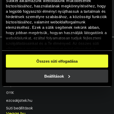
Sütiket alkalmazunk weboldalunk működésének 
biztosításához, használatának megkönnyítéséhez, hogy 
a legjobb fogyasztói élményt nyújthassuk a tartalmak és 
hirdetések személyre szabásához, a közösségi funkciók 
biztosításához, valamint weboldalforgalmunk 
VISSZA A KALENDÁRIUMHOZ
elemzéséhez. Ezek a sütik segítenek nekünk abban, 
hogy jobban megértsük, hogyan használják látogatóink a 
weboldalunkat, ezáltal folyamatosan tudjuk fejleszteni 
szolgáltatásainkat és a Te élményed. Az összes süti 
elfogadása esetén az előbbieket mind elfogadod, a 
beállításokban pedig egyesével dönthethetsz arról, hogy 
HU
EN
a weboldal használatához elengedhetetlen sütiken kívül 
Összes süti elfogadása
milyen célokat engedélyez.
Segíthetünk?
A weboldalainkon használt sütikről további információkat 
erre a linkre kattintva a 
Süti tájékoztatónkban
 találsz!
Beállítások
Live Chat
Kapcsolat
GYIK
ezcsakjatek.hu
Süti beállítások
Vegas.hu