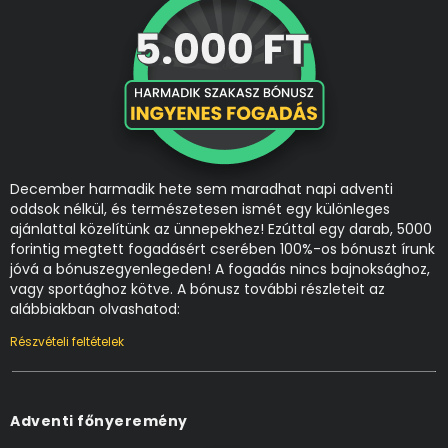
December harmadik hete sem maradhat napi adventi
oddsok nélkül, és természetesen ismét egy különleges
ajánlattal közelítünk az ünnepekhez! Ezúttal egy darab, 5000
forintig megtett fogadásért cserében 100%-os bónuszt írunk
jóvá a bónuszegyenlegeden! A fogadás nincs bajnoksághoz,
vagy sportághoz kötve. A bónusz további részleteit az
alábbiakban olvashatod:
Részvételi feltételek
Adventi főnyeremény