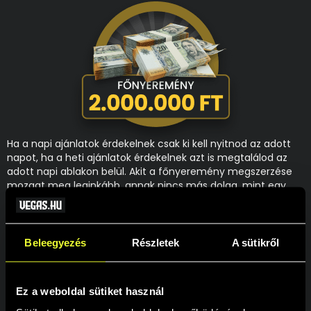
Ha a napi ajánlatok érdekelnek csak ki kell nyitnod az adott
napot, ha a heti ajánlatok érdekelnek azt is megtalálod az
adott napi ablakon belül. Akit a főnyeremény megszerzése
mozgat meg leginkább, annak nincs más dolga, mint egy
érvényes fogadást tenni az adventi oddsok valamelyikére
mind a négy szakaszban. Így akár Te is lehetsz az, aki 2 000
000 Ft-al lesz gazdagabb 2025-re.
Beleegyezés
Részletek
A sütikről
A nyereményjátékban való részvételhez a felhasználói
fiókodban a személyes profiloldalon hozzájárulást kell adnod,
hogy részt kívánsz venni a promóciókban!
Ez a weboldal sütiket használ
Részvételi feltételek