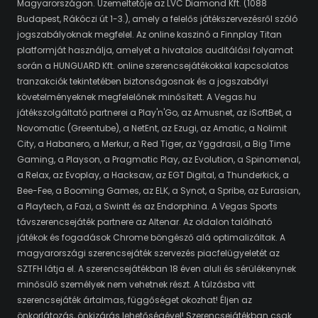
Magyarországon. Üzemeltetője az LVC Diamond Kft. (1088
Budapest, Rákóczi út 1-3.), amely a felelős játékszervezésről szóló
jogszabályoknak megfelel. Az online kaszinó a Finnplay Titan
platformját használja, amelyet a hivatalos auditálási folyamat
során a HUNGUARD Kft. online szerencsejátékokkal kapcsolatos
tranzakciók tekintetében biztonságosnak és a jogszabályi
követelményeknek megfelelőnek minősített. A Vegas.hu
játékszolgáltató partnerei a Play'n'Go, az Amusnet, az iSoftBet, a
Novomatic (Greentube), a NetEnt, az Ezugi, az Amatic, a Nolimit
City, a Habanero, a Merkur, a Red Tiger, az Yggdrasil, a Big Time
Gaming, a Playson, a Pragmatic Play, az Evolution, a Spinomenal,
a Relax, az Evoplay, a Hacksaw, az EGT Digital, a Thunderkick, a
Bee-Fee, a Booming Games, az ELK, a Synot, a Spribe, az Eurasian,
a Playtech, a Fazi, a Swintt és az Endorphina. A Vegas Sports
távszerencsejáték partnere az Altenar. Az oldalon található
játékok és fogadások Chrome böngésző alá optimalizáltak. A
magyarországi szerencsejáték szervezés piacfelügyeletét az
SZTFH látja el. A szerencsejátékban 18 éven aluli és sérülékenynek
minősülő személyek nem vehetnek részt. A túlzásba vitt
szerencsejáték ártalmas, függőséget okozhat! Éljen az
önkorlátozás, önkizárás lehetőségével! Szerencsejátékban csak