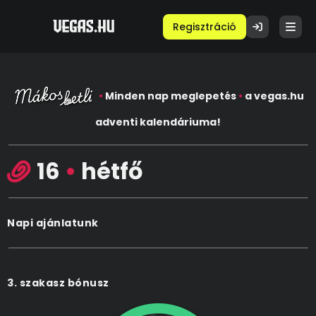
Regisztráció
•
Minden nap meglepetés
•
a vegas.hu
adventi kalendáriuma!
16
•
hétfő
Napi ajánlatunk
3. szakasz bónusz