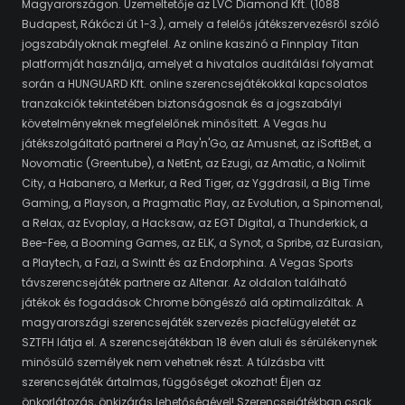
Magyarországon. Üzemeltetője az LVC Diamond Kft. (1088
Budapest, Rákóczi út 1-3.), amely a felelős játékszervezésről szóló
jogszabályoknak megfelel. Az online kaszinó a Finnplay Titan
platformját használja, amelyet a hivatalos auditálási folyamat
során a HUNGUARD Kft. online szerencsejátékokkal kapcsolatos
tranzakciók tekintetében biztonságosnak és a jogszabályi
követelményeknek megfelelőnek minősített. A Vegas.hu
játékszolgáltató partnerei a Play'n'Go, az Amusnet, az iSoftBet, a
Novomatic (Greentube), a NetEnt, az Ezugi, az Amatic, a Nolimit
City, a Habanero, a Merkur, a Red Tiger, az Yggdrasil, a Big Time
Gaming, a Playson, a Pragmatic Play, az Evolution, a Spinomenal,
a Relax, az Evoplay, a Hacksaw, az EGT Digital, a Thunderkick, a
Bee-Fee, a Booming Games, az ELK, a Synot, a Spribe, az Eurasian,
a Playtech, a Fazi, a Swintt és az Endorphina. A Vegas Sports
távszerencsejáték partnere az Altenar. Az oldalon található
játékok és fogadások Chrome böngésző alá optimalizáltak. A
magyarországi szerencsejáték szervezés piacfelügyeletét az
SZTFH látja el. A szerencsejátékban 18 éven aluli és sérülékenynek
minősülő személyek nem vehetnek részt. A túlzásba vitt
szerencsejáték ártalmas, függőséget okozhat! Éljen az
önkorlátozás, önkizárás lehetőségével! Szerencsejátékban csak