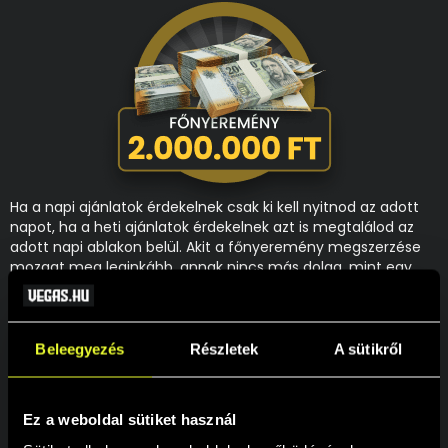
Ha a napi ajánlatok érdekelnek csak ki kell nyitnod az adott
napot, ha a heti ajánlatok érdekelnek azt is megtalálod az
adott napi ablakon belül. Akit a főnyeremény megszerzése
mozgat meg leginkább, annak nincs más dolga, mint egy
érvényes fogadást tenni az adventi oddsok valamelyikére
mind a négy szakaszban. Így akár Te is lehetsz az, aki 2 000
000 Ft-al lesz gazdagabb 2025-re.
Beleegyezés
Részletek
A sütikről
A nyereményjátékban való részvételhez a felhasználói
fiókodban a személyes profiloldalon hozzájárulást kell adnod,
hogy részt kívánsz venni a promóciókban!
Ez a weboldal sütiket használ
Részvételi feltételek