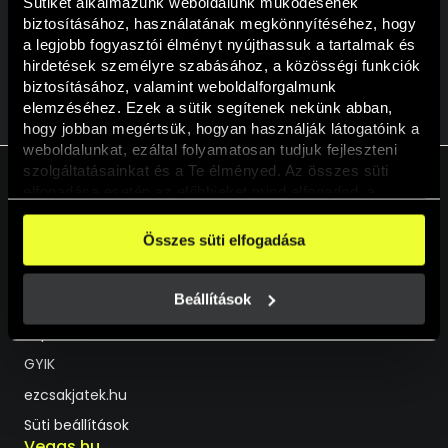
Sütiket alkalmazunk weboldalunk működésének 
biztosításához, használatának megkönnyítéséhez, hogy 
a legjobb fogyasztói élményt nyújthassuk a tartalmak és 
hirdetések személyre szabásához, a közösségi funkciók 
biztosításához, valamint weboldalforgalmunk 
VISSZA A KALENDÁRIUMHOZ
elemzéséhez. Ezek a sütik segítenek nekünk abban, 
hogy jobban megértsük, hogyan használják látogatóink a 
weboldalunkat, ezáltal folyamatosan tudjuk fejleszteni 
szolgáltatásainkat és a Te élményed. Az összes süti 
elfogadása esetén az előbbieket mind elfogadod, a 
beállításokban pedig egyesével dönthethetsz arról, hogy 
HU
EN
a weboldal használatához elengedhetetlen sütiken kívül 
Összes süti elfogadása
milyen célokat engedélyez.
Segíthetünk?
A weboldalainkon használt sütikről további információkat 
erre a linkre kattintva a 
Süti tájékoztatónkban
 találsz!
Beállítások
Live Chat
Kapcsolat
GYIK
ezcsakjatek.hu
Süti beállítások
Vegas.hu