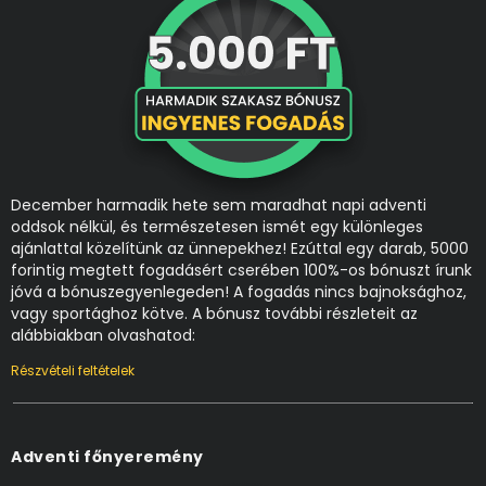
December harmadik hete sem maradhat napi adventi
oddsok nélkül, és természetesen ismét egy különleges
ajánlattal közelítünk az ünnepekhez! Ezúttal egy darab, 5000
forintig megtett fogadásért cserében 100%-os bónuszt írunk
jóvá a bónuszegyenlegeden! A fogadás nincs bajnoksághoz,
vagy sportághoz kötve. A bónusz további részleteit az
alábbiakban olvashatod:
Részvételi feltételek
Adventi főnyeremény