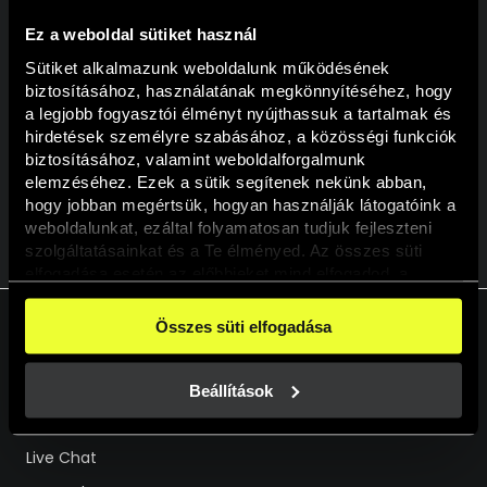
Ez a weboldal sütiket használ
A nyereményjátékban való részvételhez a felhasználói
Sütiket alkalmazunk weboldalunk működésének 
fiókodban a személyes profiloldalon hozzájárulást kell adnod,
biztosításához, használatának megkönnyítéséhez, hogy 
hogy részt kívánsz venni a promóciókban!
a legjobb fogyasztói élményt nyújthassuk a tartalmak és 
Részvételi feltételek
hirdetések személyre szabásához, a közösségi funkciók 
biztosításához, valamint weboldalforgalmunk 
elemzéséhez. Ezek a sütik segítenek nekünk abban, 
hogy jobban megértsük, hogyan használják látogatóink a 
weboldalunkat, ezáltal folyamatosan tudjuk fejleszteni 
VISSZA A KALENDÁRIUMHOZ
szolgáltatásainkat és a Te élményed. Az összes süti 
elfogadása esetén az előbbieket mind elfogadod, a 
beállításokban pedig egyesével dönthethetsz arról, hogy 
a weboldal használatához elengedhetetlen sütiken kívül 
Összes süti elfogadása
milyen célokat engedélyez.
A weboldalainkon használt sütikről további információkat 
HU
EN
erre a linkre kattintva a 
Süti tájékoztatónkban
 találsz!
Beállítások
Segíthetünk?
Live Chat