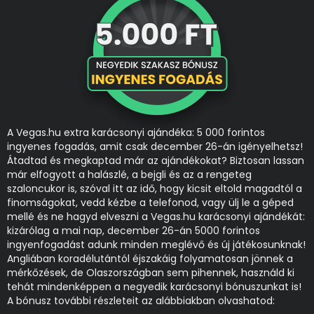
A Vegas.hu extra karácsonyi ajándéka: 5 000 forintos
ingyenes fogadás, amit csak december 26-án igényelhetsz!
Átadtad és megkaptad már az ajándékokat? Biztosan lassan
már elfogyott a halászlé, a bejgli és az a rengeteg
szaloncukor is, szóval itt az idő, hogy kicsit eltold magadtól a
finomságokat, vedd kézbe a telefonod, vagy ülj le a géped
mellé és ne hagyd elveszni a Vegas.hu karácsonyi ajándékát:
kizárólag a mai nap, december 26-án 5000 forintos
ingyenfogadást adunk minden meglévő és új játékosunknak!
Angliában koradélutántól éjszakáig folyamatosan jönnek a
mérkőzések, de Olaszországban sem pihennek, használd ki
tehát mindenképpen a negyedik karácsonyi bónuszunkat is!
A bónusz további részleteit az alábbiakban olvashatod: