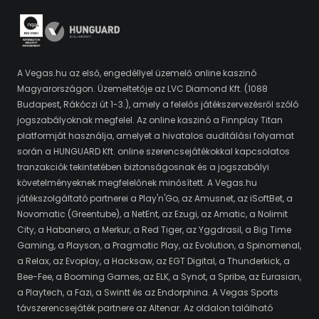
A Vegas.hu az első, engedéllyel üzemelő online kaszinó
Magyarországon. Üzemeltetője az LVC Diamond Kft. (1088
Budapest, Rákóczi út 1-3.), amely a felelős játékszervezésről szóló
jogszabályoknak megfelel. Az online kaszinó a Finnplay Titan
platformját használja, amelyet a hivatalos auditálási folyamat
során a HUNGUARD Kft. online szerencsejátékokkal kapcsolatos
tranzakciók tekintetében biztonságosnak és a jogszabályi
követelményeknek megfelelőnek minősített. A Vegas.hu
játékszolgáltató partnerei a Play'n'Go, az Amusnet, az iSoftBet, a
Novomatic (Greentube), a NetEnt, az Ezugi, az Amatic, a Nolimit
City, a Habanero, a Merkur, a Red Tiger, az Yggdrasil, a Big Time
Gaming, a Playson, a Pragmatic Play, az Evolution, a Spinomenal,
a Relax, az Evoplay, a Hacksaw, az EGT Digital, a Thunderkick, a
Bee-Fee, a Booming Games, az ELK, a Synot, a Spribe, az Eurasian,
a Playtech, a Fazi, a Swintt és az Endorphina. A Vegas Sports
távszerencsejáték partnere az Altenar. Az oldalon található