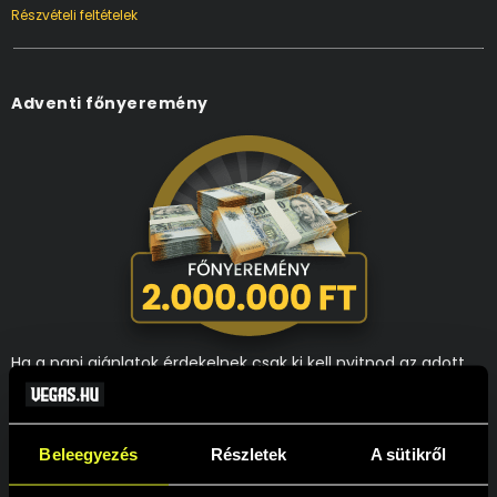
Részvételi feltételek
Adventi főnyeremény
Ha a napi ajánlatok érdekelnek csak ki kell nyitnod az adott
napot, ha a heti ajánlatok érdekelnek azt is megtalálod az
adott napi ablakon belül. Akit a főnyeremény megszerzése
mozgat meg leginkább, annak nincs más dolga, mint egy
érvényes fogadást tenni az adventi oddsok valamelyikére
Beleegyezés
Részletek
A sütikről
mind a négy szakaszban. Így akár Te is lehetsz az, aki 2 000
000 Ft-al lesz gazdagabb 2025-re.