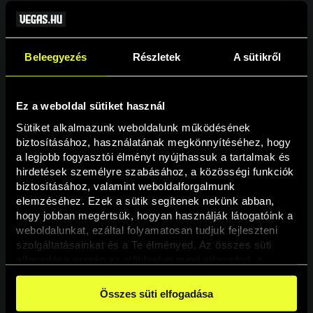
Beleegyezés
Részletek
A sütikről
Ez a weboldal sütiket használ
Sütiket alkalmazunk weboldalunk működésének 
biztosításához, használatának megkönnyítéséhez, hogy 
a legjobb fogyasztói élményt nyújthassuk a tartalmak és 
hirdetések személyre szabásához, a közösségi funkciók 
Oldal nem található
biztosításához, valamint weboldalforgalmunk 
elemzéséhez. Ezek a sütik segítenek nekünk abban, 
hogy jobban megértsük, hogyan használják látogatóink a 
A keresett oldal nem található.
weboldalunkat, ezáltal folyamatosan tudjuk fejleszteni 
szolgáltatásainkat és a Te élményed. Az összes süti 
elfogadása esetén az előbbieket mind elfogadod, a 
Vissza
beállításokban pedig egyesével dönthethetsz arról, hogy 
a weboldal használatához elengedhetetlen sütiken kívül 
Összes süti elfogadása
milyen célokat engedélyez.