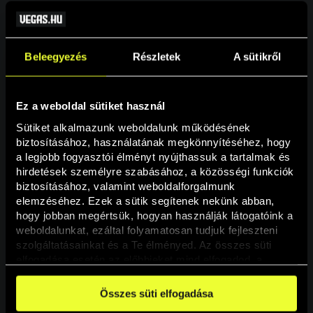
Beleegyezés
Részletek
A sütikről
Ez a weboldal sütiket használ
Sütiket alkalmazunk weboldalunk működésének 
biztosításához, használatának megkönnyítéséhez, hogy 
a legjobb fogyasztói élményt nyújthassuk a tartalmak és 
hirdetések személyre szabásához, a közösségi funkciók 
Oldal nem található
biztosításához, valamint weboldalforgalmunk 
elemzéséhez. Ezek a sütik segítenek nekünk abban, 
hogy jobban megértsük, hogyan használják látogatóink a 
A keresett oldal nem található.
weboldalunkat, ezáltal folyamatosan tudjuk fejleszteni 
szolgáltatásainkat és a Te élményed. Az összes süti 
elfogadása esetén az előbbieket mind elfogadod, a 
Vissza
beállításokban pedig egyesével dönthethetsz arról, hogy 
a weboldal használatához elengedhetetlen sütiken kívül 
Összes süti elfogadása
milyen célokat engedélyez.