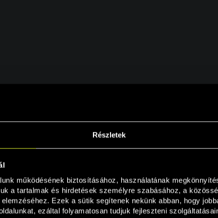
Részletek
ál
lunk működésének biztosításához, használatának megkönnyítésé
Oldal nem található
uk a tartalmak és hirdetések személyre szabásához, a közösségi
 elemzéséhez. Ezek a sütik segítenek nekünk abban, hogy jobb
ldalunkat, ezáltal folyamatosan tudjuk fejleszteni szolgáltatásai