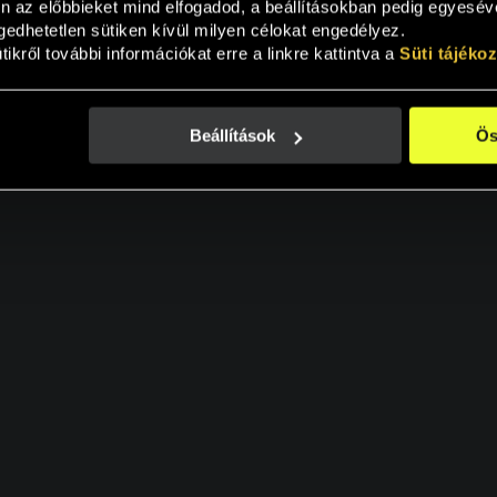
A keresett oldal nem található.
n az előbbieket mind elfogadod, a beállításokban pedig egyesével
edhetetlen sütiken kívül milyen célokat engedélyez.
ikről további információkat erre a linkre kattintva a 
Süti tájéko
Vissza
Beállítások
Ös