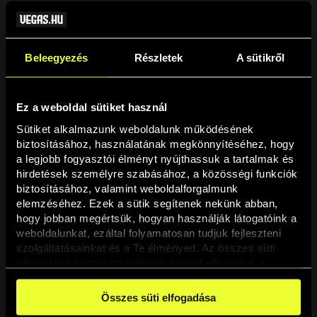
Beleegyezés
Részletek
A sütikről
Ez a weboldal sütiket használ
Sütiket alkalmazunk weboldalunk működésének 
biztosításához, használatának megkönnyítéséhez, hogy 
a legjobb fogyasztói élményt nyújthassuk a tartalmak és 
hirdetések személyre szabásához, a közösségi funkciók 
Oldal nem található
biztosításához, valamint weboldalforgalmunk 
elemzéséhez. Ezek a sütik segítenek nekünk abban, 
hogy jobban megértsük, hogyan használják látogatóink a 
A keresett oldal nem található.
weboldalunkat, ezáltal folyamatosan tudjuk fejleszteni 
szolgáltatásainkat és a Te élményed. Az összes süti 
elfogadása esetén az előbbieket mind elfogadod, a 
Vissza
beállításokban pedig egyesével dönthethetsz arról, hogy 
a weboldal használatához elengedhetetlen sütiken kívül 
Összes süti elfogadása
milyen célokat engedélyez.