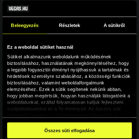
Beleegyezés
Részletek
A sütikről
Ez a weboldal sütiket használ
Sütiket alkalmazunk weboldalunk működésének 
biztosításához, használatának megkönnyítéséhez, hogy 
a legjobb fogyasztói élményt nyújthassuk a tartalmak és 
hirdetések személyre szabásához, a közösségi funkciók 
Oldal nem található
biztosításához, valamint weboldalforgalmunk 
elemzéséhez. Ezek a sütik segítenek nekünk abban, 
hogy jobban megértsük, hogyan használják látogatóink a 
A keresett oldal nem található.
weboldalunkat, ezáltal folyamatosan tudjuk fejleszteni 
szolgáltatásainkat és a Te élményed. Az összes süti 
elfogadása esetén az előbbieket mind elfogadod, a 
Vissza
beállításokban pedig egyesével dönthethetsz arról, hogy 
a weboldal használatához elengedhetetlen sütiken kívül 
Összes süti elfogadása
milyen célokat engedélyez.