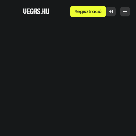
Regisztráció