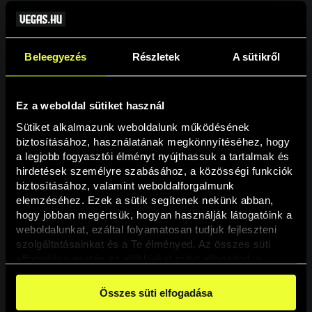
Beleegyezés
Részletek
A sütikről
Ez a weboldal sütiket használ
Sütiket alkalmazunk weboldalunk működésének 
biztosításához, használatának megkönnyítéséhez, hogy 
a legjobb fogyasztói élményt nyújthassuk a tartalmak és 
hirdetések személyre szabásához, a közösségi funkciók 
Oldal nem található
biztosításához, valamint weboldalforgalmunk 
elemzéséhez. Ezek a sütik segítenek nekünk abban, 
hogy jobban megértsük, hogyan használják látogatóink a 
A keresett oldal nem található.
weboldalunkat, ezáltal folyamatosan tudjuk fejleszteni 
szolgáltatásainkat és a Te élményed. Az összes süti 
elfogadása esetén az előbbieket mind elfogadod, a 
Vissza
beállításokban pedig egyesével dönthethetsz arról, hogy 
a weboldal használatához elengedhetetlen sütiken kívül 
Összes süti elfogadása
milyen célokat engedélyez.