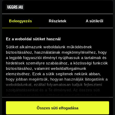
Beleegyezés
Részletek
A sütikről
Ez a weboldal sütiket használ
Sütiket alkalmazunk weboldalunk működésének 
biztosításához, használatának megkönnyítéséhez, hogy 
a legjobb fogyasztói élményt nyújthassuk a tartalmak és 
hirdetések személyre szabásához, a közösségi funkciók 
Oldal nem található
biztosításához, valamint weboldalforgalmunk 
elemzéséhez. Ezek a sütik segítenek nekünk abban, 
hogy jobban megértsük, hogyan használják látogatóink a 
A keresett oldal nem található.
weboldalunkat, ezáltal folyamatosan tudjuk fejleszteni 
szolgáltatásainkat és a Te élményed. Az összes süti 
elfogadása esetén az előbbieket mind elfogadod, a 
Vissza
beállításokban pedig egyesével dönthethetsz arról, hogy 
a weboldal használatához elengedhetetlen sütiken kívül 
Összes süti elfogadása
milyen célokat engedélyez.