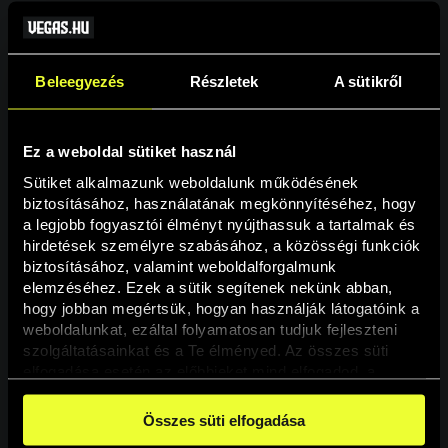
Beleegyezés
Részletek
A sütikről
Ez a weboldal sütiket használ
Sütiket alkalmazunk weboldalunk működésének 
biztosításához, használatának megkönnyítéséhez, hogy 
a legjobb fogyasztói élményt nyújthassuk a tartalmak és 
hirdetések személyre szabásához, a közösségi funkciók 
Oldal nem található
biztosításához, valamint weboldalforgalmunk 
elemzéséhez. Ezek a sütik segítenek nekünk abban, 
hogy jobban megértsük, hogyan használják látogatóink a 
A keresett oldal nem található.
weboldalunkat, ezáltal folyamatosan tudjuk fejleszteni 
szolgáltatásainkat és a Te élményed. Az összes süti 
elfogadása esetén az előbbieket mind elfogadod, a 
Vissza
beállításokban pedig egyesével dönthethetsz arról, hogy 
a weboldal használatához elengedhetetlen sütiken kívül 
Összes süti elfogadása
milyen célokat engedélyez.