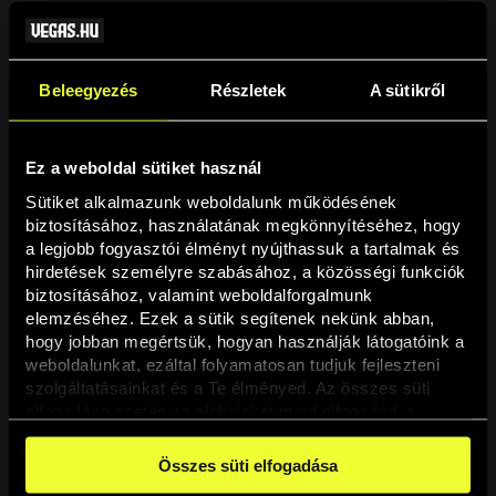
Beleegyezés
Részletek
A sütikről
Ez a weboldal sütiket használ
Sütiket alkalmazunk weboldalunk működésének 
biztosításához, használatának megkönnyítéséhez, hogy 
a legjobb fogyasztói élményt nyújthassuk a tartalmak és 
hirdetések személyre szabásához, a közösségi funkciók 
Oldal nem található
biztosításához, valamint weboldalforgalmunk 
elemzéséhez. Ezek a sütik segítenek nekünk abban, 
hogy jobban megértsük, hogyan használják látogatóink a 
A keresett oldal nem található.
weboldalunkat, ezáltal folyamatosan tudjuk fejleszteni 
szolgáltatásainkat és a Te élményed. Az összes süti 
elfogadása esetén az előbbieket mind elfogadod, a 
Vissza
beállításokban pedig egyesével dönthethetsz arról, hogy 
a weboldal használatához elengedhetetlen sütiken kívül 
Összes süti elfogadása
milyen célokat engedélyez.