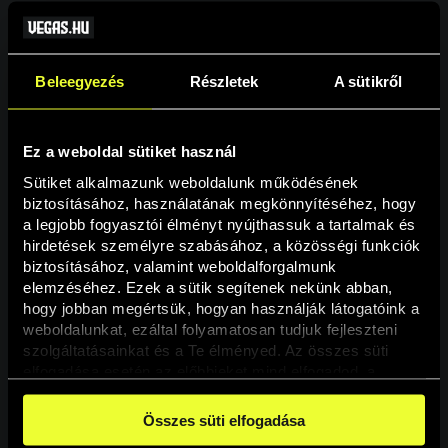
Beleegyezés
Részletek
A sütikről
Ez a weboldal sütiket használ
Sütiket alkalmazunk weboldalunk működésének 
biztosításához, használatának megkönnyítéséhez, hogy 
a legjobb fogyasztói élményt nyújthassuk a tartalmak és 
hirdetések személyre szabásához, a közösségi funkciók 
Oldal nem található
biztosításához, valamint weboldalforgalmunk 
elemzéséhez. Ezek a sütik segítenek nekünk abban, 
hogy jobban megértsük, hogyan használják látogatóink a 
A keresett oldal nem található.
weboldalunkat, ezáltal folyamatosan tudjuk fejleszteni 
szolgáltatásainkat és a Te élményed. Az összes süti 
elfogadása esetén az előbbieket mind elfogadod, a 
Vissza
beállításokban pedig egyesével dönthethetsz arról, hogy 
a weboldal használatához elengedhetetlen sütiken kívül 
Összes süti elfogadása
milyen célokat engedélyez.