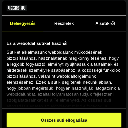
Beleegyezés
Részletek
A sütikről
Ez a weboldal sütiket használ
Sütiket alkalmazunk weboldalunk működésének 
biztosításához, használatának megkönnyítéséhez, hogy 
a legjobb fogyasztói élményt nyújthassuk a tartalmak és 
hirdetések személyre szabásához, a közösségi funkciók 
Oldal nem található
biztosításához, valamint weboldalforgalmunk 
elemzéséhez. Ezek a sütik segítenek nekünk abban, 
hogy jobban megértsük, hogyan használják látogatóink a 
A keresett oldal nem található.
weboldalunkat, ezáltal folyamatosan tudjuk fejleszteni 
szolgáltatásainkat és a Te élményed. Az összes süti 
elfogadása esetén az előbbieket mind elfogadod, a 
Vissza
beállításokban pedig egyesével dönthethetsz arról, hogy 
a weboldal használatához elengedhetetlen sütiken kívül 
Összes süti elfogadása
milyen célokat engedélyez.