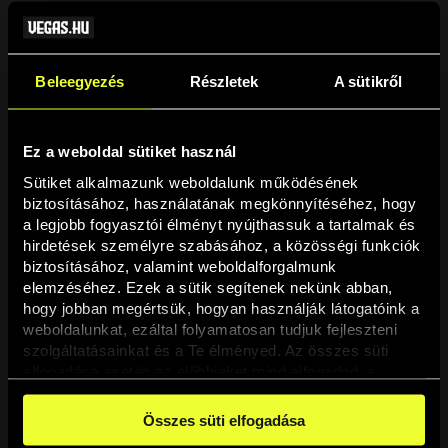
Beleegyezés
Részletek
A sütikről
Ez a weboldal sütiket használ
Sütiket alkalmazunk weboldalunk működésének 
biztosításához, használatának megkönnyítéséhez, hogy 
a legjobb fogyasztói élményt nyújthassuk a tartalmak és 
hirdetések személyre szabásához, a közösségi funkciók 
Oldal nem található
biztosításához, valamint weboldalforgalmunk 
elemzéséhez. Ezek a sütik segítenek nekünk abban, 
hogy jobban megértsük, hogyan használják látogatóink a 
A keresett oldal nem található.
weboldalunkat, ezáltal folyamatosan tudjuk fejleszteni 
szolgáltatásainkat és a Te élményed. Az összes süti 
elfogadása esetén az előbbieket mind elfogadod, a 
Vissza
beállításokban pedig egyesével dönthethetsz arról, hogy 
a weboldal használatához elengedhetetlen sütiken kívül 
Összes süti elfogadása
milyen célokat engedélyez.