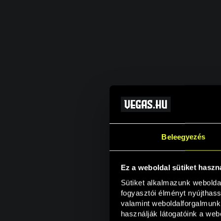
Beleegyezés
Ez a weboldal sütiket haszn
Sütiket alkalmazunk webolda
fogyasztói élményt nyújthass
valamint weboldalforgalmunk
használják látogatóink a webo