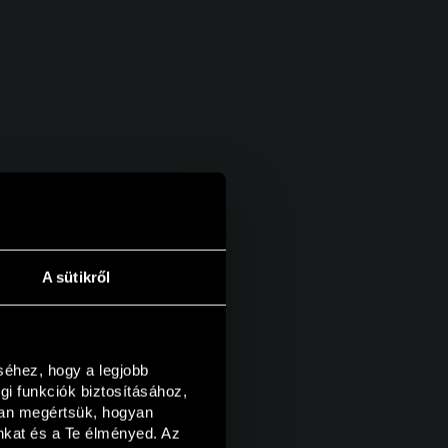
A sütikről
hez, hogy a legjobb 
 funkciók biztosításához, 
an megértsük, hogyan 
nkat és a Te élményed. Az 