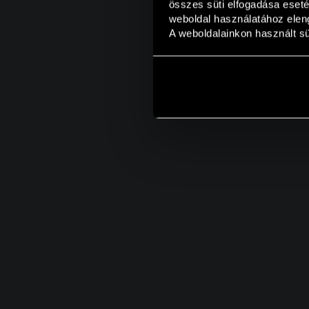
összes süti elfogadása eseté
weboldal használatához eleng
A weboldalainkon használt süt