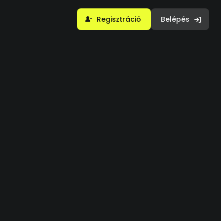
Regisztráció
Belépés