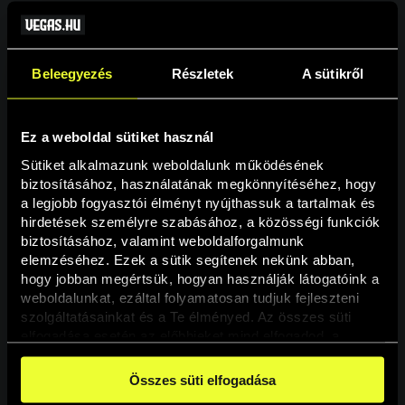
Beleegyezés
Részletek
A sütikről
Ez a weboldal sütiket használ
Sütiket alkalmazunk weboldalunk működésének 
biztosításához, használatának megkönnyítéséhez, hogy 
a legjobb fogyasztói élményt nyújthassuk a tartalmak és 
hirdetések személyre szabásához, a közösségi funkciók 
Oldal nem található
biztosításához, valamint weboldalforgalmunk 
elemzéséhez. Ezek a sütik segítenek nekünk abban, 
hogy jobban megértsük, hogyan használják látogatóink a 
A keresett oldal nem található.
weboldalunkat, ezáltal folyamatosan tudjuk fejleszteni 
szolgáltatásainkat és a Te élményed. Az összes süti 
elfogadása esetén az előbbieket mind elfogadod, a 
Vissza
beállításokban pedig egyesével dönthethetsz arról, hogy 
a weboldal használatához elengedhetetlen sütiken kívül 
Összes süti elfogadása
milyen célokat engedélyez.