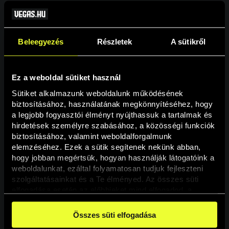
Beleegyezés
Részletek
A sütikről
Ez a weboldal sütiket használ
Sütiket alkalmazunk weboldalunk működésének 
biztosításához, használatának megkönnyítéséhez, hogy 
a legjobb fogyasztói élményt nyújthassuk a tartalmak és 
hirdetések személyre szabásához, a közösségi funkciók 
Oldal nem található
biztosításához, valamint weboldalforgalmunk 
elemzéséhez. Ezek a sütik segítenek nekünk abban, 
hogy jobban megértsük, hogyan használják látogatóink a 
A keresett oldal nem található.
weboldalunkat, ezáltal folyamatosan tudjuk fejleszteni 
szolgáltatásainkat és a Te élményed. Az összes süti 
elfogadása esetén az előbbieket mind elfogadod, a 
Vissza
beállításokban pedig egyesével dönthethetsz arról, hogy 
a weboldal használatához elengedhetetlen sütiken kívül 
Összes süti elfogadása
milyen célokat engedélyez.