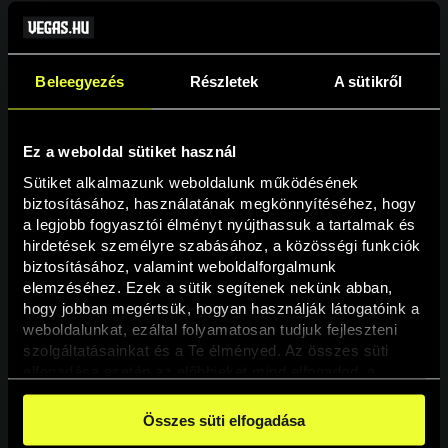
Beleegyezés
Részletek
A sütikről
Ez a weboldal sütiket használ
Sütiket alkalmazunk weboldalunk működésének 
biztosításához, használatának megkönnyítéséhez, hogy 
a legjobb fogyasztói élményt nyújthassuk a tartalmak és 
hirdetések személyre szabásához, a közösségi funkciók 
Oldal nem található
biztosításához, valamint weboldalforgalmunk 
elemzéséhez. Ezek a sütik segítenek nekünk abban, 
hogy jobban megértsük, hogyan használják látogatóink a 
A keresett oldal nem található.
weboldalunkat, ezáltal folyamatosan tudjuk fejleszteni 
szolgáltatásainkat és a Te élményed. Az összes süti 
elfogadása esetén az előbbieket mind elfogadod, a 
Vissza
beállításokban pedig egyesével dönthethetsz arról, hogy 
a weboldal használatához elengedhetetlen sütiken kívül 
Összes süti elfogadása
milyen célokat engedélyez.