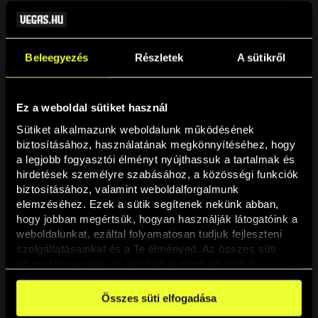
Beleegyezés
Részletek
A sütikről
Ez a weboldal sütiket használ
Sütiket alkalmazunk weboldalunk működésének 
biztosításához, használatának megkönnyítéséhez, hogy 
a legjobb fogyasztói élményt nyújthassuk a tartalmak és 
hirdetések személyre szabásához, a közösségi funkciók 
Oldal nem található
biztosításához, valamint weboldalforgalmunk 
elemzéséhez. Ezek a sütik segítenek nekünk abban, 
hogy jobban megértsük, hogyan használják látogatóink a 
A keresett oldal nem található.
weboldalunkat, ezáltal folyamatosan tudjuk fejleszteni 
szolgáltatásainkat és a Te élményed. Az összes süti 
elfogadása esetén az előbbieket mind elfogadod, a 
Vissza
beállításokban pedig egyesével dönthethetsz arról, hogy 
a weboldal használatához elengedhetetlen sütiken kívül 
Összes süti elfogadása
milyen célokat engedélyez.