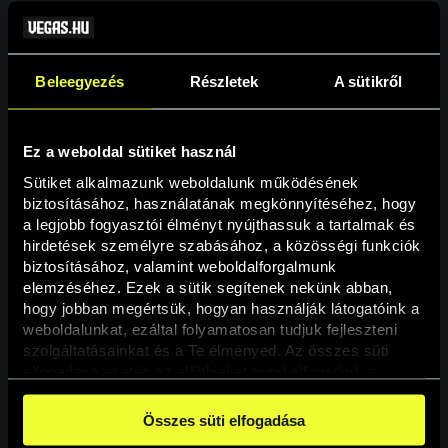
Beleegyezés
Részletek
A sütikről
Ez a weboldal sütiket használ
Sütiket alkalmazunk weboldalunk működésének 
biztosításához, használatának megkönnyítéséhez, hogy 
a legjobb fogyasztói élményt nyújthassuk a tartalmak és 
hirdetések személyre szabásához, a közösségi funkciók 
Oldal nem található
biztosításához, valamint weboldalforgalmunk 
elemzéséhez. Ezek a sütik segítenek nekünk abban, 
hogy jobban megértsük, hogyan használják látogatóink a 
A keresett oldal nem található.
weboldalunkat, ezáltal folyamatosan tudjuk fejleszteni 
szolgáltatásainkat és a Te élményed. Az összes süti 
elfogadása esetén az előbbieket mind elfogadod, a 
Vissza
beállításokban pedig egyesével dönthethetsz arról, hogy 
a weboldal használatához elengedhetetlen sütiken kívül 
Összes süti elfogadása
milyen célokat engedélyez.