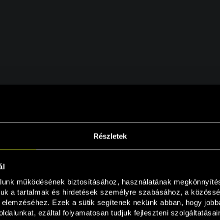
Részletek
ál
lunk működésének biztosításához, használatának megkönnyítésé
Oldal nem található
uk a tartalmak és hirdetések személyre szabásához, a közösségi
 elemzéséhez. Ezek a sütik segítenek nekünk abban, hogy jobb
ldalunkat, ezáltal folyamatosan tudjuk fejleszteni szolgáltatásai