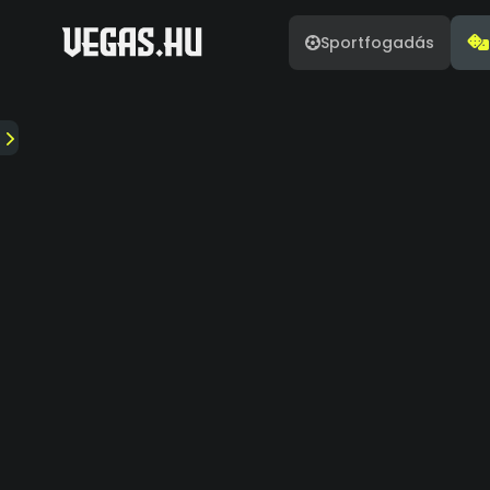
Sportfogadás