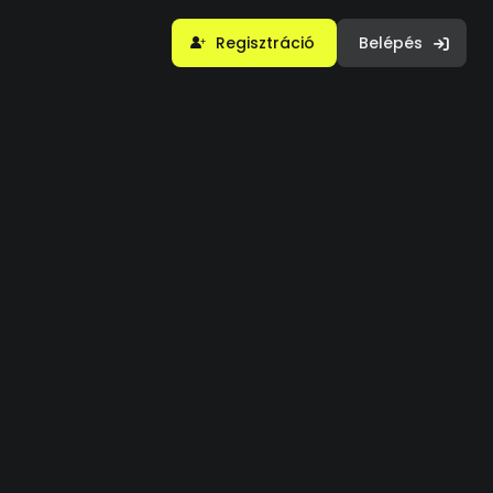
Regisztráció
Belépés