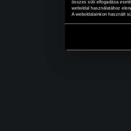
összes süti elfogadása eseté
weboldal használatához eleng
A weboldalainkon használt süt