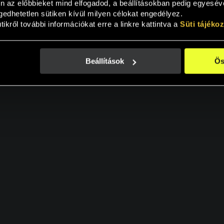
A keresett oldal nem található.
n az előbbieket mind elfogadod, a beállításokban pedig egyesével
edhetetlen sütiken kívül milyen célokat engedélyez.
ikről további információkat erre a linkre kattintva a 
Süti tájéko
Vissza
Beállítások
Ös