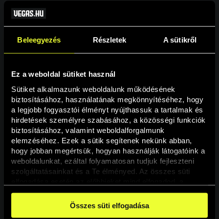
Beleegyezés
Részletek
A sütikről
Ez a weboldal sütiket használ
Sütiket alkalmazunk weboldalunk működésének 
biztosításához, használatának megkönnyítéséhez, hogy 
a legjobb fogyasztói élményt nyújthassuk a tartalmak és 
hirdetések személyre szabásához, a közösségi funkciók 
Oldal nem található
biztosításához, valamint weboldalforgalmunk 
elemzéséhez. Ezek a sütik segítenek nekünk abban, 
hogy jobban megértsük, hogyan használják látogatóink a 
A keresett oldal nem található.
weboldalunkat, ezáltal folyamatosan tudjuk fejleszteni 
szolgáltatásainkat és a Te élményed. Az összes süti 
elfogadása esetén az előbbieket mind elfogadod, a 
Vissza
beállításokban pedig egyesével dönthethetsz arról, hogy 
a weboldal használatához elengedhetetlen sütiken kívül 
Összes süti elfogadása
milyen célokat engedélyez.