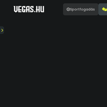
Sportfogadás