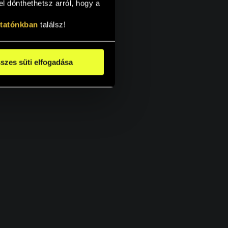
 dönthethetsz arról, hogy a 
ztatónkban
 találsz!
szes süti elfogadása