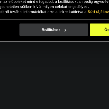
A keresett oldal nem található.
n az előbbieket mind elfogadod, a beállításokban pedig egyesével
edhetetlen sütiken kívül milyen célokat engedélyez.
ikről további információkat erre a linkre kattintva a 
Süti tájéko
Vissza
Beállítások
Ös