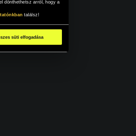
 dönthethetsz arról, hogy a 
ztatónkban
 találsz!
szes süti elfogadása