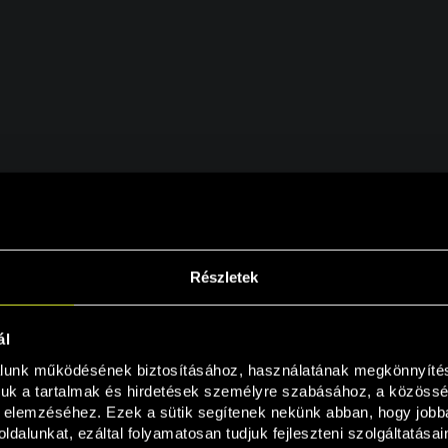
Részletek
ál
lunk működésének biztosításához, használatának megkönnyítésé
Oldal nem található
uk a tartalmak és hirdetések személyre szabásához, a közösségi
 elemzéséhez. Ezek a sütik segítenek nekünk abban, hogy jobb
ldalunkat, ezáltal folyamatosan tudjuk fejleszteni szolgáltatásai