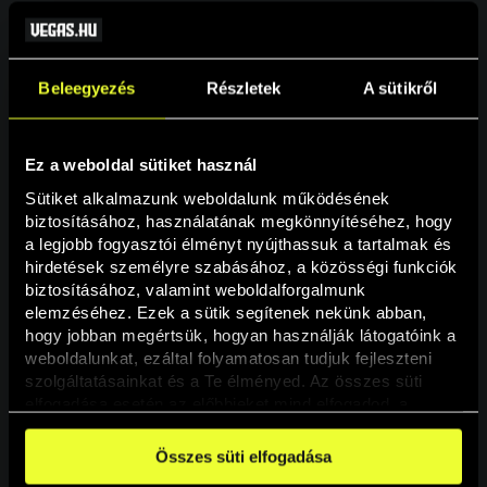
Beleegyezés
Részletek
A sütikről
Ez a weboldal sütiket használ
Sütiket alkalmazunk weboldalunk működésének 
biztosításához, használatának megkönnyítéséhez, hogy 
a legjobb fogyasztói élményt nyújthassuk a tartalmak és 
hirdetések személyre szabásához, a közösségi funkciók 
Oldal nem található
biztosításához, valamint weboldalforgalmunk 
elemzéséhez. Ezek a sütik segítenek nekünk abban, 
hogy jobban megértsük, hogyan használják látogatóink a 
A keresett oldal nem található.
weboldalunkat, ezáltal folyamatosan tudjuk fejleszteni 
szolgáltatásainkat és a Te élményed. Az összes süti 
elfogadása esetén az előbbieket mind elfogadod, a 
Vissza
beállításokban pedig egyesével dönthethetsz arról, hogy 
a weboldal használatához elengedhetetlen sütiken kívül 
Összes süti elfogadása
milyen célokat engedélyez.