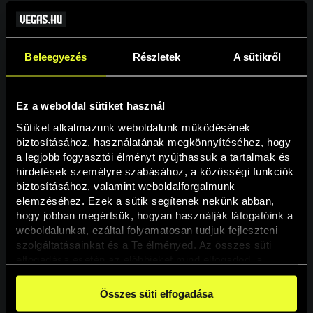
Beleegyezés
Részletek
A sütikről
Ez a weboldal sütiket használ
Sütiket alkalmazunk weboldalunk működésének 
biztosításához, használatának megkönnyítéséhez, hogy 
a legjobb fogyasztói élményt nyújthassuk a tartalmak és 
hirdetések személyre szabásához, a közösségi funkciók 
Oldal nem található
biztosításához, valamint weboldalforgalmunk 
elemzéséhez. Ezek a sütik segítenek nekünk abban, 
hogy jobban megértsük, hogyan használják látogatóink a 
A keresett oldal nem található.
weboldalunkat, ezáltal folyamatosan tudjuk fejleszteni 
szolgáltatásainkat és a Te élményed. Az összes süti 
elfogadása esetén az előbbieket mind elfogadod, a 
Vissza
beállításokban pedig egyesével dönthethetsz arról, hogy 
a weboldal használatához elengedhetetlen sütiken kívül 
Összes süti elfogadása
milyen célokat engedélyez.