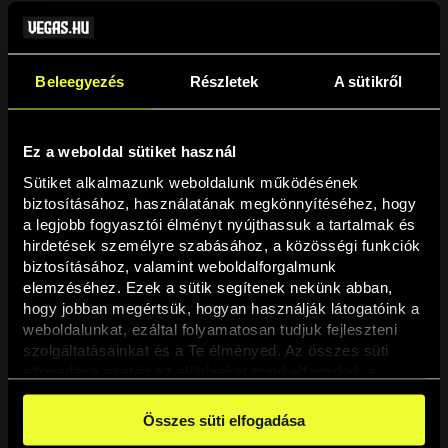
Beleegyezés
Részletek
A sütikről
Ez a weboldal sütiket használ
Sütiket alkalmazunk weboldalunk működésének 
biztosításához, használatának megkönnyítéséhez, hogy 
a legjobb fogyasztói élményt nyújthassuk a tartalmak és 
hirdetések személyre szabásához, a közösségi funkciók 
Oldal nem található
biztosításához, valamint weboldalforgalmunk 
elemzéséhez. Ezek a sütik segítenek nekünk abban, 
hogy jobban megértsük, hogyan használják látogatóink a 
A keresett oldal nem található.
weboldalunkat, ezáltal folyamatosan tudjuk fejleszteni 
szolgáltatásainkat és a Te élményed. Az összes süti 
elfogadása esetén az előbbieket mind elfogadod, a 
Vissza
beállításokban pedig egyesével dönthethetsz arról, hogy 
a weboldal használatához elengedhetetlen sütiken kívül 
Összes süti elfogadása
milyen célokat engedélyez.