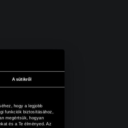
A sütikről
hez, hogy a legjobb 
 funkciók biztosításához, 
an megértsük, hogyan 
nkat és a Te élményed. Az 