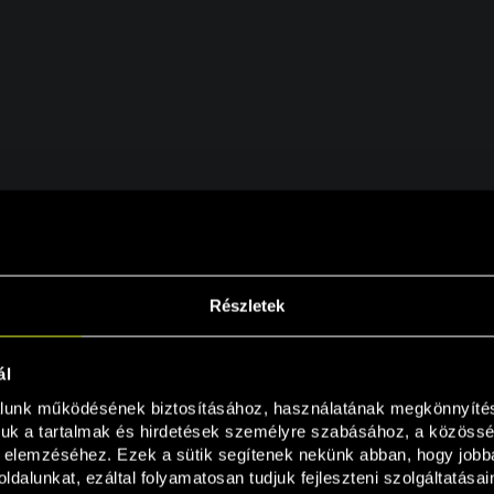
Részletek
ál
lunk működésének biztosításához, használatának megkönnyítésé
Oldal nem található
uk a tartalmak és hirdetések személyre szabásához, a közösségi
 elemzéséhez. Ezek a sütik segítenek nekünk abban, hogy jobb
ldalunkat, ezáltal folyamatosan tudjuk fejleszteni szolgáltatásai