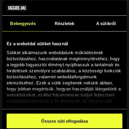
Beleegyezés
Részletek
A sütikről
Ez a weboldal sütiket használ
Sütiket alkalmazunk weboldalunk működésének 
biztosításához, használatának megkönnyítéséhez, hogy 
a legjobb fogyasztói élményt nyújthassuk a tartalmak és 
hirdetések személyre szabásához, a közösségi funkciók 
Oldal nem található
biztosításához, valamint weboldalforgalmunk 
elemzéséhez. Ezek a sütik segítenek nekünk abban, 
hogy jobban megértsük, hogyan használják látogatóink a 
A keresett oldal nem található.
weboldalunkat, ezáltal folyamatosan tudjuk fejleszteni 
szolgáltatásainkat és a Te élményed. Az összes süti 
elfogadása esetén az előbbieket mind elfogadod, a 
Vissza
beállításokban pedig egyesével dönthethetsz arról, hogy 
a weboldal használatához elengedhetetlen sütiken kívül 
Összes süti elfogadása
milyen célokat engedélyez.