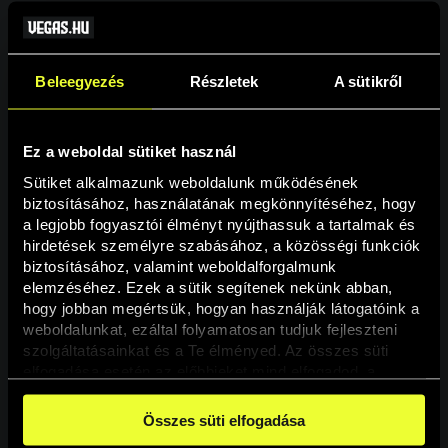
Beleegyezés
Részletek
A sütikről
Ez a weboldal sütiket használ
Sütiket alkalmazunk weboldalunk működésének 
biztosításához, használatának megkönnyítéséhez, hogy 
a legjobb fogyasztói élményt nyújthassuk a tartalmak és 
hirdetések személyre szabásához, a közösségi funkciók 
Oldal nem található
biztosításához, valamint weboldalforgalmunk 
elemzéséhez. Ezek a sütik segítenek nekünk abban, 
hogy jobban megértsük, hogyan használják látogatóink a 
A keresett oldal nem található.
weboldalunkat, ezáltal folyamatosan tudjuk fejleszteni 
szolgáltatásainkat és a Te élményed. Az összes süti 
elfogadása esetén az előbbieket mind elfogadod, a 
Vissza
beállításokban pedig egyesével dönthethetsz arról, hogy 
a weboldal használatához elengedhetetlen sütiken kívül 
Összes süti elfogadása
milyen célokat engedélyez.