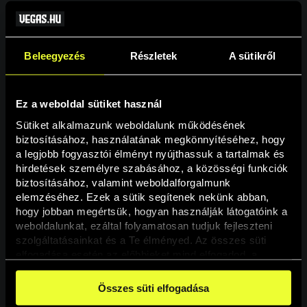
Beleegyezés
Részletek
A sütikről
Ez a weboldal sütiket használ
Sütiket alkalmazunk weboldalunk működésének 
biztosításához, használatának megkönnyítéséhez, hogy 
a legjobb fogyasztói élményt nyújthassuk a tartalmak és 
hirdetések személyre szabásához, a közösségi funkciók 
Oldal nem található
biztosításához, valamint weboldalforgalmunk 
elemzéséhez. Ezek a sütik segítenek nekünk abban, 
hogy jobban megértsük, hogyan használják látogatóink a 
A keresett oldal nem található.
weboldalunkat, ezáltal folyamatosan tudjuk fejleszteni 
szolgáltatásainkat és a Te élményed. Az összes süti 
elfogadása esetén az előbbieket mind elfogadod, a 
Vissza
beállításokban pedig egyesével dönthethetsz arról, hogy 
a weboldal használatához elengedhetetlen sütiken kívül 
Összes süti elfogadása
milyen célokat engedélyez.