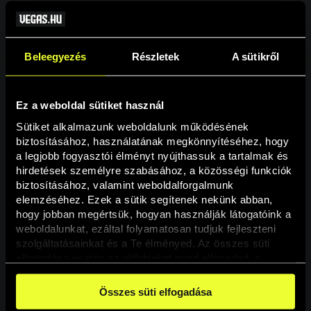
Beleegyezés
Részletek
A sütikről
Ez a weboldal sütiket használ
Sütiket alkalmazunk weboldalunk működésének 
biztosításához, használatának megkönnyítéséhez, hogy 
a legjobb fogyasztói élményt nyújthassuk a tartalmak és 
hirdetések személyre szabásához, a közösségi funkciók 
Oldal nem található
biztosításához, valamint weboldalforgalmunk 
elemzéséhez. Ezek a sütik segítenek nekünk abban, 
hogy jobban megértsük, hogyan használják látogatóink a 
A keresett oldal nem található.
weboldalunkat, ezáltal folyamatosan tudjuk fejleszteni 
szolgáltatásainkat és a Te élményed. Az összes süti 
elfogadása esetén az előbbieket mind elfogadod, a 
Vissza
beállításokban pedig egyesével dönthethetsz arról, hogy 
a weboldal használatához elengedhetetlen sütiken kívül 
Összes süti elfogadása
milyen célokat engedélyez.