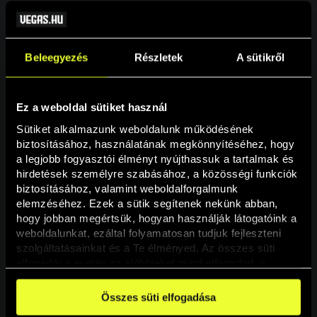
Beleegyezés
Részletek
A sütikről
Ez a weboldal sütiket használ
Sütiket alkalmazunk weboldalunk működésének 
biztosításához, használatának megkönnyítéséhez, hogy 
a legjobb fogyasztói élményt nyújthassuk a tartalmak és 
hirdetések személyre szabásához, a közösségi funkciók 
Oldal nem található
biztosításához, valamint weboldalforgalmunk 
elemzéséhez. Ezek a sütik segítenek nekünk abban, 
hogy jobban megértsük, hogyan használják látogatóink a 
A keresett oldal nem található.
weboldalunkat, ezáltal folyamatosan tudjuk fejleszteni 
szolgáltatásainkat és a Te élményed. Az összes süti 
elfogadása esetén az előbbieket mind elfogadod, a 
Vissza
beállításokban pedig egyesével dönthethetsz arról, hogy 
a weboldal használatához elengedhetetlen sütiken kívül 
Összes süti elfogadása
milyen célokat engedélyez.