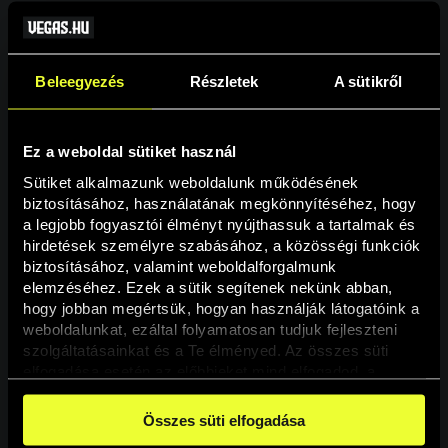
Beleegyezés
Részletek
A sütikről
Ez a weboldal sütiket használ
Sütiket alkalmazunk weboldalunk működésének 
biztosításához, használatának megkönnyítéséhez, hogy 
a legjobb fogyasztói élményt nyújthassuk a tartalmak és 
hirdetések személyre szabásához, a közösségi funkciók 
Oldal nem található
biztosításához, valamint weboldalforgalmunk 
elemzéséhez. Ezek a sütik segítenek nekünk abban, 
hogy jobban megértsük, hogyan használják látogatóink a 
A keresett oldal nem található.
weboldalunkat, ezáltal folyamatosan tudjuk fejleszteni 
szolgáltatásainkat és a Te élményed. Az összes süti 
elfogadása esetén az előbbieket mind elfogadod, a 
Vissza
beállításokban pedig egyesével dönthethetsz arról, hogy 
a weboldal használatához elengedhetetlen sütiken kívül 
Összes süti elfogadása
milyen célokat engedélyez.