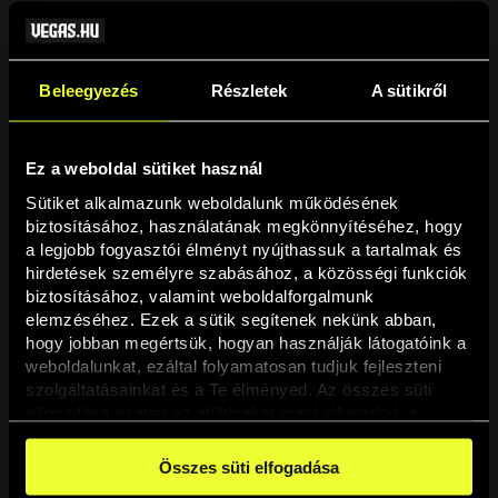
Beleegyezés
Részletek
A sütikről
Ez a weboldal sütiket használ
Sütiket alkalmazunk weboldalunk működésének 
biztosításához, használatának megkönnyítéséhez, hogy 
a legjobb fogyasztói élményt nyújthassuk a tartalmak és 
hirdetések személyre szabásához, a közösségi funkciók 
Oldal nem található
biztosításához, valamint weboldalforgalmunk 
elemzéséhez. Ezek a sütik segítenek nekünk abban, 
hogy jobban megértsük, hogyan használják látogatóink a 
A keresett oldal nem található.
weboldalunkat, ezáltal folyamatosan tudjuk fejleszteni 
szolgáltatásainkat és a Te élményed. Az összes süti 
elfogadása esetén az előbbieket mind elfogadod, a 
Vissza
beállításokban pedig egyesével dönthethetsz arról, hogy 
a weboldal használatához elengedhetetlen sütiken kívül 
Összes süti elfogadása
milyen célokat engedélyez.