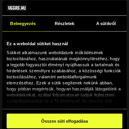
Beleegyezés
Részletek
A sütikről
Ez a weboldal sütiket használ
Sütiket alkalmazunk weboldalunk működésének 
biztosításához, használatának megkönnyítéséhez, hogy 
a legjobb fogyasztói élményt nyújthassuk a tartalmak és 
hirdetések személyre szabásához, a közösségi funkciók 
Oldal nem található
biztosításához, valamint weboldalforgalmunk 
elemzéséhez. Ezek a sütik segítenek nekünk abban, 
hogy jobban megértsük, hogyan használják látogatóink a 
A keresett oldal nem található.
weboldalunkat, ezáltal folyamatosan tudjuk fejleszteni 
szolgáltatásainkat és a Te élményed. Az összes süti 
elfogadása esetén az előbbieket mind elfogadod, a 
Vissza
beállításokban pedig egyesével dönthethetsz arról, hogy 
a weboldal használatához elengedhetetlen sütiken kívül 
Összes süti elfogadása
milyen célokat engedélyez.