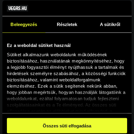
Beleegyezés
Részletek
A sütikről
Ez a weboldal sütiket használ
Sütiket alkalmazunk weboldalunk működésének 
biztosításához, használatának megkönnyítéséhez, hogy 
a legjobb fogyasztói élményt nyújthassuk a tartalmak és 
hirdetések személyre szabásához, a közösségi funkciók 
Oldal nem található
biztosításához, valamint weboldalforgalmunk 
elemzéséhez. Ezek a sütik segítenek nekünk abban, 
hogy jobban megértsük, hogyan használják látogatóink a 
A keresett oldal nem található.
weboldalunkat, ezáltal folyamatosan tudjuk fejleszteni 
szolgáltatásainkat és a Te élményed. Az összes süti 
elfogadása esetén az előbbieket mind elfogadod, a 
Vissza
beállításokban pedig egyesével dönthethetsz arról, hogy 
a weboldal használatához elengedhetetlen sütiken kívül 
Összes süti elfogadása
milyen célokat engedélyez.