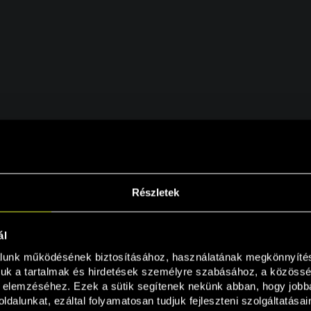
Részletek
ál
lunk működésének biztosításához, használatának megkönnyítésé
Oldal nem található
uk a tartalmak és hirdetések személyre szabásához, a közösségi
 elemzéséhez. Ezek a sütik segítenek nekünk abban, hogy jobb
ldalunkat, ezáltal folyamatosan tudjuk fejleszteni szolgáltatásai