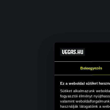
Beleegyezés
Ez a weboldal sütiket haszn
Sütiket alkalmazunk webolda
fogyasztói élményt nyújthass
valamint weboldalforgalmunk
használják látogatóink a webo