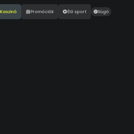
Kaszinó
Promóciók
Élő sport
Súgó