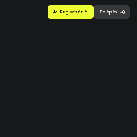
Regisztráció
Belépés