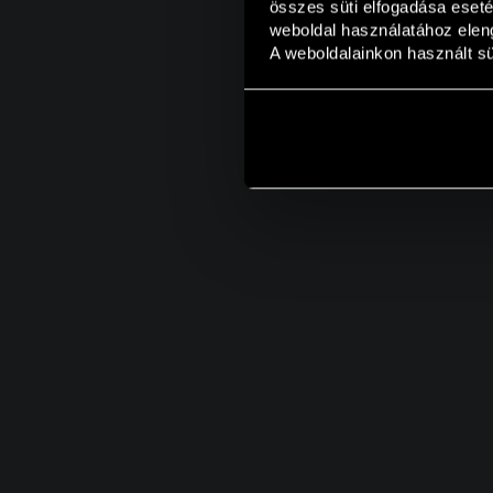
összes süti elfogadása eseté
weboldal használatához eleng
A weboldalainkon használt süt