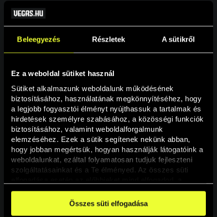
Beleegyezés
Részletek
A sütikről
Ez a weboldal sütiket használ
Sütiket alkalmazunk weboldalunk működésének 
biztosításához, használatának megkönnyítéséhez, hogy 
a legjobb fogyasztói élményt nyújthassuk a tartalmak és 
hirdetések személyre szabásához, a közösségi funkciók 
Oldal nem található
biztosításához, valamint weboldalforgalmunk 
elemzéséhez. Ezek a sütik segítenek nekünk abban, 
hogy jobban megértsük, hogyan használják látogatóink a 
A keresett oldal nem található.
weboldalunkat, ezáltal folyamatosan tudjuk fejleszteni 
szolgáltatásainkat és a Te élményed. Az összes süti 
elfogadása esetén az előbbieket mind elfogadod, a 
Vissza
beállításokban pedig egyesével dönthethetsz arról, hogy 
a weboldal használatához elengedhetetlen sütiken kívül 
Összes süti elfogadása
milyen célokat engedélyez.