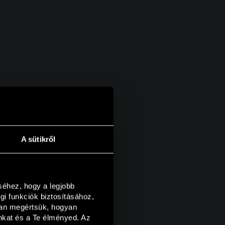
A sütikről
hez, hogy a legjobb 
 funkciók biztosításához, 
an megértsük, hogyan 
nkat és a Te élményed. Az 