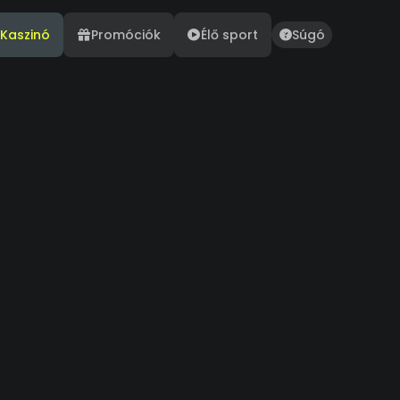
Kaszinó
Promóciók
Élő sport
Súgó