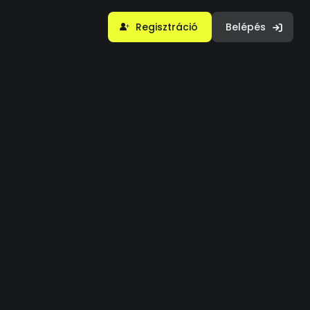
Regisztráció
Belépés