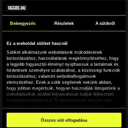
Beleegyezés
Részletek
A sütikről
Ez a weboldal sütiket használ
Sütiket alkalmazunk weboldalunk működésének 
biztosításához, használatának megkönnyítéséhez, hogy 
a legjobb fogyasztói élményt nyújthassuk a tartalmak és 
hirdetések személyre szabásához, a közösségi funkciók 
Oldal nem található
biztosításához, valamint weboldalforgalmunk 
elemzéséhez. Ezek a sütik segítenek nekünk abban, 
hogy jobban megértsük, hogyan használják látogatóink a 
A keresett oldal nem található.
weboldalunkat, ezáltal folyamatosan tudjuk fejleszteni 
szolgáltatásainkat és a Te élményed. Az összes süti 
elfogadása esetén az előbbieket mind elfogadod, a 
Vissza
beállításokban pedig egyesével dönthethetsz arról, hogy 
a weboldal használatához elengedhetetlen sütiken kívül 
Összes süti elfogadása
milyen célokat engedélyez.