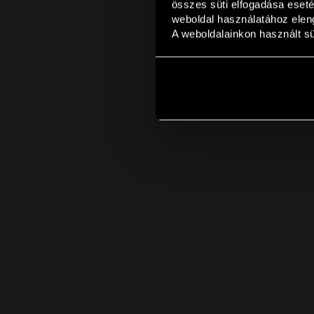
összes süti elfogadása eseté
weboldal használatához eleng
A weboldalainkon használt süt