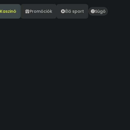
Kaszinó
Promóciók
Élő sport
Súgó