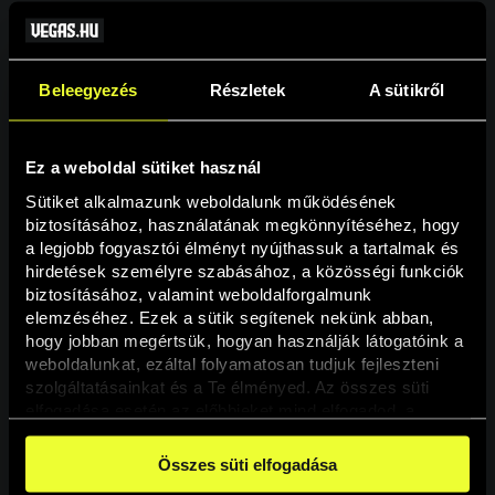
Beleegyezés
Részletek
A sütikről
Ez a weboldal sütiket használ
Sütiket alkalmazunk weboldalunk működésének 
biztosításához, használatának megkönnyítéséhez, hogy 
a legjobb fogyasztói élményt nyújthassuk a tartalmak és 
hirdetések személyre szabásához, a közösségi funkciók 
Oldal nem található
biztosításához, valamint weboldalforgalmunk 
elemzéséhez. Ezek a sütik segítenek nekünk abban, 
hogy jobban megértsük, hogyan használják látogatóink a 
A keresett oldal nem található.
weboldalunkat, ezáltal folyamatosan tudjuk fejleszteni 
szolgáltatásainkat és a Te élményed. Az összes süti 
elfogadása esetén az előbbieket mind elfogadod, a 
Vissza
beállításokban pedig egyesével dönthethetsz arról, hogy 
a weboldal használatához elengedhetetlen sütiken kívül 
Összes süti elfogadása
milyen célokat engedélyez.